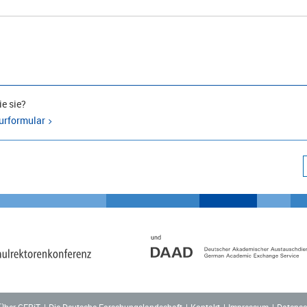
e sie?
urformular
Über GERiT
Die Deutsche Forschungslandschaft
Kontakt
Impressum
Datensc