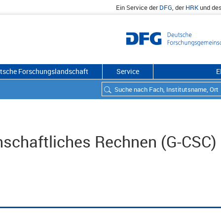
Ein Service der
DFG
, der
HRK
und de
utsche Forschungslandschaft
Service
E
nschaftliches Rechnen (G-CSC)