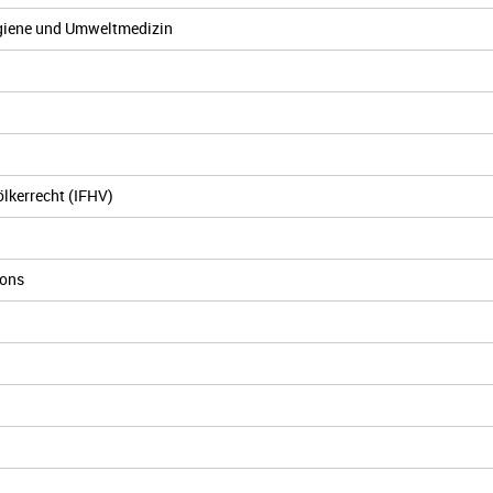
hygiene und Umweltmedizin
ölkerrecht (IFHV)
ions