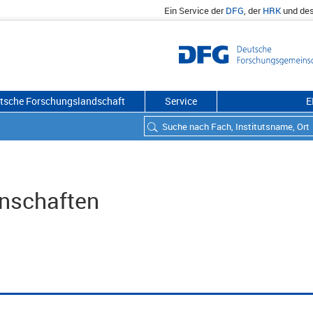
Ein Service der
DFG
, der
HRK
und de
utsche Forschungslandschaft
Service
E
enschaften