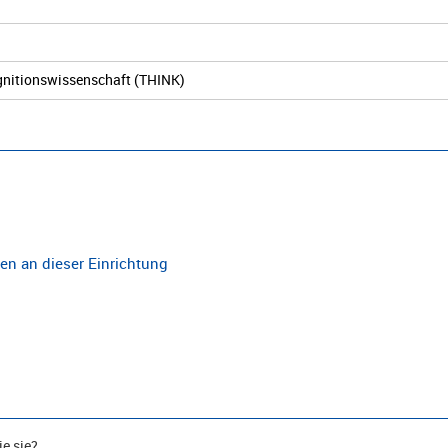
ognitionswissenschaft (THINK)
n an dieser Einrichtung
e sie?