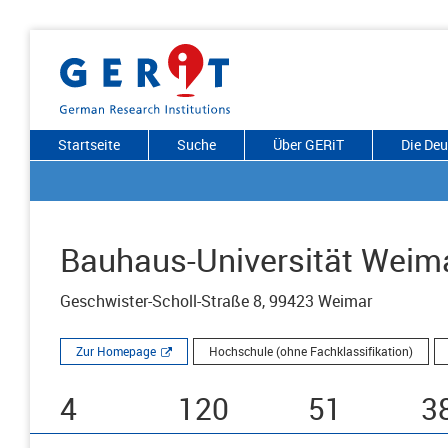
Startseite
Suche
Über GERiT
Die De
Bauhaus-Universität Weim
Geschwister-Scholl-Straße 8, 99423 Weimar
Zur Homepage
Hochschule (ohne Fachklassifikation)
4
120
51
3