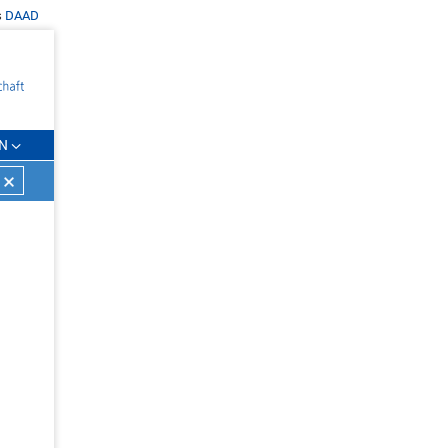
s
DAAD
N