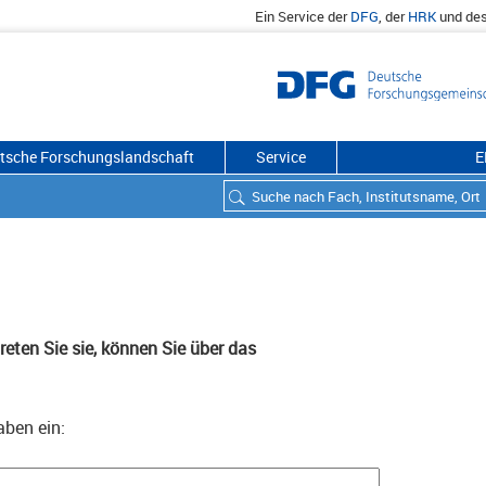
Ein Service der
DFG
, der
HRK
und de
utsche Forschungslandschaft
Service
E
eten Sie sie, können Sie über das
aben ein: